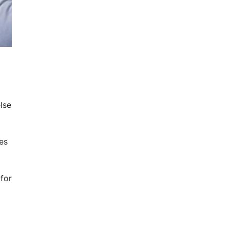
lse
es
for