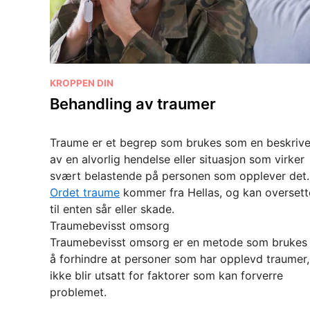
P
KROPPEN DIN
o
Behandling av traumer
s
t
Traume er et begrep som brukes som en beskrive
e
av en alvorlig hendelse eller situasjon som virker
d
svært belastende på personen som opplever det.
i
Ordet traume
kommer fra Hellas, og kan oversett
n
til enten sår eller skade.
Traumebevisst omsorg
Traumebevisst omsorg er en metode som brukes 
å forhindre at personer som har opplevd traumer,
ikke blir utsatt for faktorer som kan forverre
problemet.