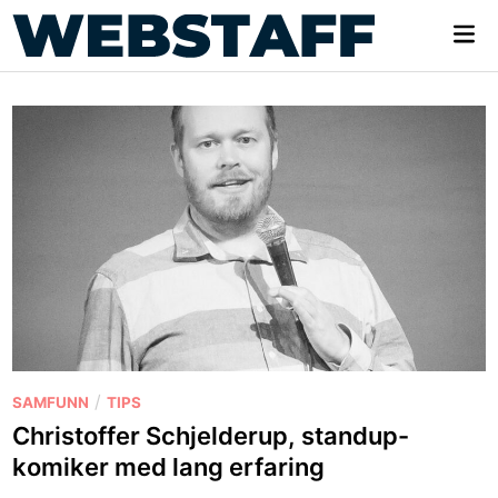
Skip
Mai
to
Me
content
P
/
SAMFUNN
TIPS
o
Christoffer Schjelderup, standup-
s
komiker med lang erfaring
t