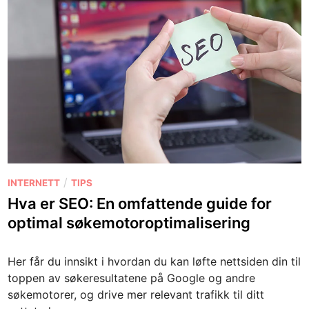
P
/
INTERNETT
TIPS
o
Hva er SEO: En omfattende guide for
s
optimal søkemotoroptimalisering
t
e
Her får du innsikt i hvordan du kan løfte nettsiden din til
d
toppen av søkeresultatene på Google og andre
i
søkemotorer, og drive mer relevant trafikk til ditt
n