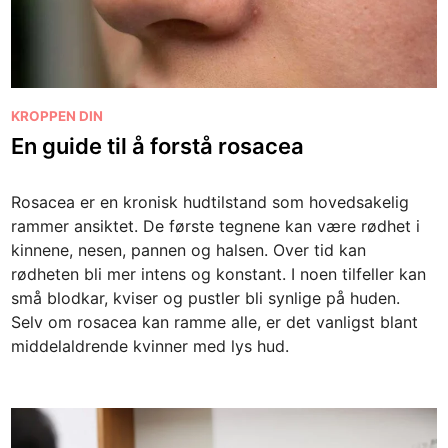
P
KROPPEN DIN
o
En guide til å forstå rosacea
s
t
Rosacea er en kronisk hudtilstand som hovedsakelig
e
rammer ansiktet. De første tegnene kan være rødhet i
d
kinnene, nesen, pannen og halsen. Over tid kan
i
rødheten bli mer intens og konstant. I noen tilfeller kan
n
små blodkar, kviser og pustler bli synlige på huden.
Selv om rosacea kan ramme alle, er det vanligst blant
middelaldrende kvinner med lys hud.