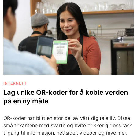
P
INTERNETT
o
Lag unike QR-koder for å koble verden
s
på en ny måte
t
e
QR-koder har blitt en stor del av vårt digitale liv. Disse
d
små firkantene med svarte og hvite prikker gir oss rask
i
tilgang til informasjon, nettsider, videoer og mye mer.
n