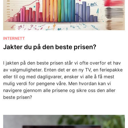
P
INTERNETT
o
Jakter du på den beste prisen?
s
t
I jakten på den beste prisen står vi ofte overfor et hav
e
av valgmuligheter. Enten det er en ny TV, en feriepakke
d
eller til og med dagligvarer, ønsker vi alle å få mest
i
mulig verdi for pengene våre. Men hvordan kan vi
n
navigere gjennom alle prisene og sikre oss den aller
beste prisen?