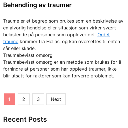
o
Behandling av traumer
s
t
Traume er et begrep som brukes som en beskrivelse av
e
en alvorlig hendelse eller situasjon som virker svært
d
belastende på personen som opplever det.
Ordet
i
traume
kommer fra Hellas, og kan oversettes til enten
n
sår eller skade.
Traumebevisst omsorg
Traumebevisst omsorg er en metode som brukes for å
forhindre at personer som har opplevd traumer, ikke
blir utsatt for faktorer som kan forverre problemet.
Posts
1
2
3
Next
pagination
Recent Posts