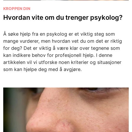
P
KROPPEN DIN
o
Hvordan vite om du trenger psykolog?
s
t
Å søke hjelp fra en psykolog er et viktig steg som
e
mange vurderer, men hvordan vet du om det er riktig
d
for deg? Det er viktig å være klar over tegnene som
i
kan indikere behov for profesjonell hjelp. I denne
n
artikkelen vil vi utforske noen kriterier og situasjoner
som kan hjelpe deg med å avgjøre.