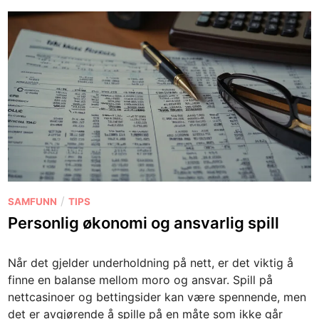
P
/
SAMFUNN
TIPS
o
Personlig økonomi og ansvarlig spill
s
t
Når det gjelder underholdning på nett, er det viktig å
e
finne en balanse mellom moro og ansvar. Spill på
d
nettcasinoer og bettingsider kan være spennende, men
i
det er avgjørende å spille på en måte som ikke går