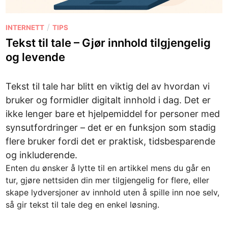
P
/
INTERNETT
TIPS
o
Tekst til tale – Gjør innhold tilgjengelig
s
og levende
t
e
Tekst til tale har blitt en viktig del av hvordan vi
d
i
bruker og formidler digitalt innhold i dag. Det er
n
ikke lenger bare et hjelpemiddel for personer med
synsutfordringer – det er en funksjon som stadig
flere bruker fordi det er praktisk, tidsbesparende
og inkluderende.
Enten du ønsker å lytte til en artikkel mens du går en
tur, gjøre nettsiden din mer tilgjengelig for flere, eller
skape lydversjoner av innhold uten å spille inn noe selv,
så gir tekst til tale deg en enkel løsning.