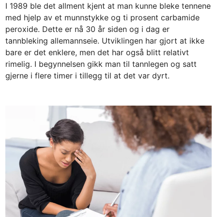
I 1989 ble det allment kjent at man kunne bleke tennene
e
med hjelp av et munnstykke og ti prosent carbamide
d
peroxide. Dette er nå 30 år siden og i dag er
i
tannbleking allemannseie. Utviklingen har gjort at ikke
n
bare er det enklere, men det har også blitt relativt
rimelig. I begynnelsen gikk man til tannlegen og satt
gjerne i flere timer i tillegg til at det var dyrt.