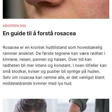
P
KROPPEN DIN
o
En guide til å forstå rosacea
s
t
Rosacea er en kronisk hudtilstand som hovedsakelig
e
rammer ansiktet. De første tegnene kan være rødhet i
d
kinnene, nesen, pannen og halsen. Over tid kan
i
rødheten bli mer intens og konstant. I noen tilfeller kan
n
små blodkar, kviser og pustler bli synlige på huden.
Selv om rosacea kan ramme alle, er det vanligst blant
middelaldrende kvinner med lys hud.