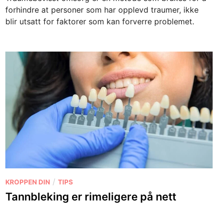
forhindre at personer som har opplevd traumer, ikke
blir utsatt for faktorer som kan forverre problemet.
P
/
KROPPEN DIN
TIPS
o
Tannbleking er rimeligere på nett
s
t