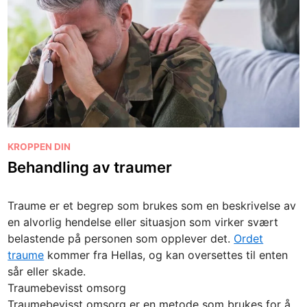
P
KROPPEN DIN
o
Behandling av traumer
s
t
Traume er et begrep som brukes som en beskrivelse av
e
en alvorlig hendelse eller situasjon som virker svært
d
belastende på personen som opplever det.
Ordet
i
traume
kommer fra Hellas, og kan oversettes til enten
n
sår eller skade.
Traumebevisst omsorg
Traumebevisst omsorg er en metode som brukes for å