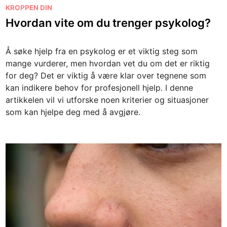
P
KROPPEN DIN
o
Hvordan vite om du trenger psykolog?
s
t
Å søke hjelp fra en psykolog er et viktig steg som
e
mange vurderer, men hvordan vet du om det er riktig
d
for deg? Det er viktig å være klar over tegnene som
i
kan indikere behov for profesjonell hjelp. I denne
n
artikkelen vil vi utforske noen kriterier og situasjoner
som kan hjelpe deg med å avgjøre.