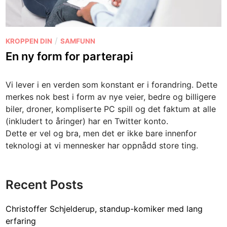
P
/
KROPPEN DIN
SAMFUNN
o
En ny form for parterapi
s
t
Vi lever i en verden som konstant er i forandring. Dette
e
merkes nok best i form av nye veier, bedre og billigere
d
biler, droner, kompliserte PC spill og det faktum at alle
i
(inkludert to åringer) har en Twitter konto.
n
Dette er vel og bra, men det er ikke bare innenfor
teknologi at vi mennesker har oppnådd store ting.
Recent Posts
Christoffer Schjelderup, standup-komiker med lang
erfaring