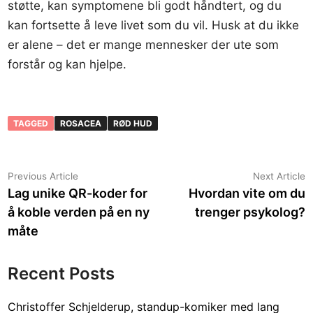
støtte, kan symptomene bli godt håndtert, og du
kan fortsette å leve livet som du vil. Husk at du ikke
er alene – det er mange mennesker der ute som
forstår og kan hjelpe.
TAGGED
ROSACEA
RØD HUD
Post
Previous
N
Previous Article
Next Article
article:
a
Lag unike QR-koder for
Hvordan vite om du
navigation
å koble verden på en ny
trenger psykolog?
måte
Recent Posts
Christoffer Schjelderup, standup-komiker med lang