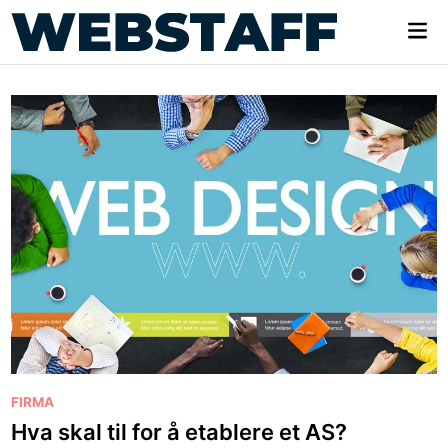
Skip
Mai
to
Me
content
P
FIRMA
o
Hva skal til for å etablere et AS?
s