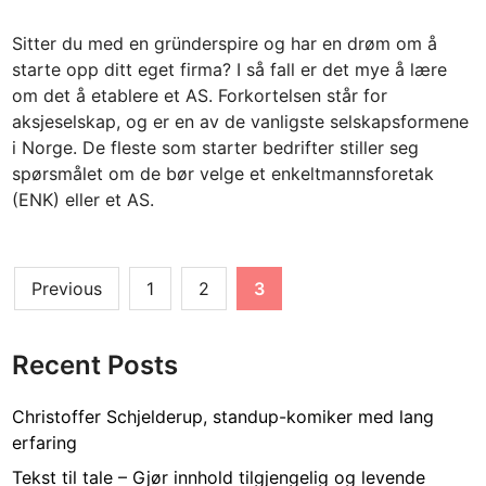
t
Sitter du med en gründerspire og har en drøm om å
e
starte opp ditt eget firma? I så fall er det mye å lære
d
om det å etablere et AS. Forkortelsen står for
i
aksjeselskap, og er en av de vanligste selskapsformene
n
i Norge. De fleste som starter bedrifter stiller seg
spørsmålet om de bør velge et enkeltmannsforetak
(ENK) eller et AS.
Posts
Previous
1
2
3
pagination
Recent Posts
Christoffer Schjelderup, standup-komiker med lang
erfaring
Tekst til tale – Gjør innhold tilgjengelig og levende