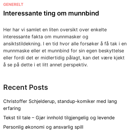
P
GENERELT
o
Interessante ting om munnbind
s
t
Her har vi samlet en liten oversikt over enkelte
e
interessante fakta om munnmasker og
d
ansiktstildekning. I en tid hvor alle forsøker å få tak i en
i
munnmaske eller et munnbind for sin egen beskyttelse
n
eller fordi det er midlertidig pålagt, kan det være kjekt
å se på dette i et litt annet perspektiv.
Recent Posts
Christoffer Schjelderup, standup-komiker med lang
erfaring
Tekst til tale – Gjør innhold tilgjengelig og levende
Personlig økonomi og ansvarlig spill