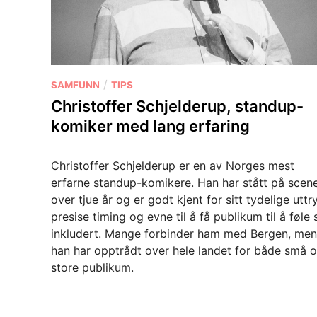
P
/
SAMFUNN
TIPS
o
Christoffer Schjelderup, standup-
s
komiker med lang erfaring
t
e
Christoffer Schjelderup er en av Norges mest
d
erfarne standup-komikere. Han har stått på scene
i
over tjue år og er godt kjent for sitt tydelige uttr
n
presise timing og evne til å få publikum til å føle
inkludert. Mange forbinder ham med Bergen, men
han har opptrådt over hele landet for både små 
store publikum.