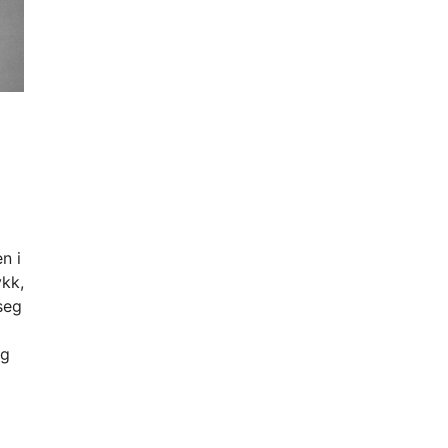
n i
ykk,
 seg
og